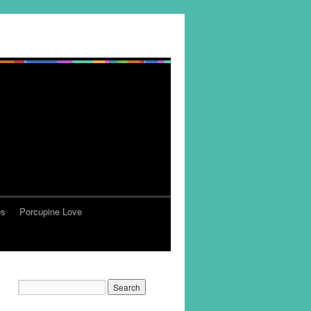
es
Porcupine Love