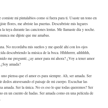
comiste mi pintalabios como si fuera para ti. Usaste un tono en
íste flores, me abriste las puertas. Descubriste mis lugares
 la tuya durante las canciones lentas. Me llamaste día y noche.
 nunca me dijiste que me amabas.
na. No recordaba mis sueños y me quedé ahí con los ojos
ida descubriendo la música de la boca. Hhhhrrrrr, aihhhhh,
onido me pregunté, ¿ay amor para mí ahora? ¿Voy a tener amor
? ¿Soy amada?
 uno piensa que el amor es para siempre. Ah, ser amada. Ser
tir dedos atravesando el paisaje de mi cuerpo. Escuchar las
na amada. Ser la única. No es eso lo que todas queremos? Ser
o en un cuento de hadas. Ser amada como en una película de
.