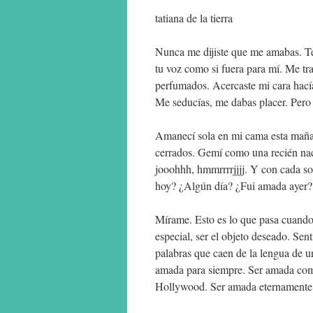
tatiana de la tierra
Nunca me dijiste que me amabas. Te 
tu voz como si fuera para mí. Me traj
perfumados. Acercaste mi cara hacía
Me seducías, me dabas placer. Pero
Amanecí sola en mi cama esta maña
cerrados. Gemí como una recién nac
jooohhh, hmmrrrrjjjj. Y con cada s
hoy? ¿Algún día? ¿Fui amada ayer
Mírame. Esto es lo que pasa cuando
especial, ser el objeto deseado. Sen
palabras que caen de la lengua de u
amada para siempre. Ser amada com
Hollywood. Ser amada eternamente