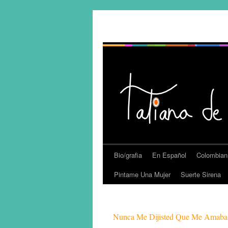
Bio/grafia
En Español
Colombian
Pintame Una Mujer
Suerte Sirena
Nunca Me Dijisted Que Me Amaba