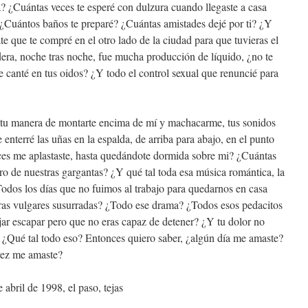
? ¿Cuántas veces te esperé con dulzura cuando llegaste a casa
 ¿Cuántos baños te preparé? ¿Cuántas amistades dejé por ti? ¿Y
ate que te compré en el otro lado de la ciudad para que tuvieras el
era, noche tras noche, fue mucha producción de líquido, ¿no te
canté en tus oidos? ¿Y todo el control sexual que renuncié para
, tu manera de montarte encima de mí y machacarme, tus sonidos
enterré las uñas en la espalda, de arriba para abajo, en el punto
eces me aplastaste, hasta quedándote dormida sobre mi? ¿Cuántas
o de nuestras gargantas? ¿Y qué tal toda esa música romántica, la
Todos los días que no fuimos al trabajo para quedarnos en casa
ras vulgares susurradas? ¿Todo ese drama? ¿Todos esos pedacitos
jar escapar pero que no eras capaz de detener? ¿Y tu dolor no
Qué tal todo eso? Entonces quiero saber, ¿algún día me amaste?
 vez me amaste?
 abril de 1998, el paso, tejas