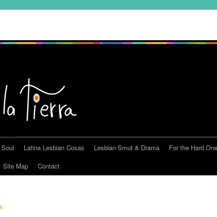
 Soul
Latina Lesbian Cosas
Lesbian Smut & Drama
For the Hard On
Site Map
Contact
s